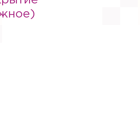
крытие
ожное)