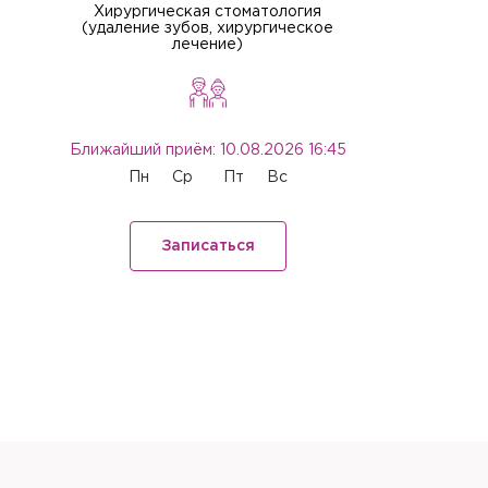
Хирургическая стоматология
Отпра
(удаление зубов, хирургическое
Хорошо
Да
лечение)
Отправить
Да
Отправить
Закрыть
Купить
С
Сбросить чекап и куп
Хорошо
Запомнить меня на эт
Запомнить меня на эт
Отправить
Ближайший приём: 10.08.2026 16:45
Пн
Ср
Пт
Вс
Отправить
Записаться