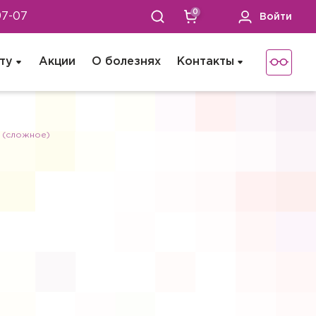
0
97-07
Войти
ту
Акции
О болезнях
Контакты
 (сложное)