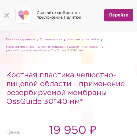
КОНТАКТЫ
Программы
0
Способы оплаты
Вакансии
Скачайте мобильное
Сертификаты
Перейти
Мы на карте
приложение Палитра
Страховые организации
Документы
Госпитализация в федеральные медицинские центры
Планы клиник
ДМС
Письмо директору
Партнёрские услуги
Планы парковок
Заказать документы для налоговой
Главная страница
Стоматология
Имплантация зубов
Политика в отношении обработки персональных данных
Костная пластика челюстно-лицевой области - применение
Онлайн-диагностика
резорбируемой мембраны OssGuide 30*40 мм*
Скачать мобильное приложение
Анкета оценки качества услуг
Костная пластика челюстно-
лицевой области - применение
резорбируемой мембраны
OssGuide 30*40 мм*
19 950 ₽
Цена: