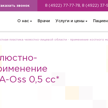
8 (4922) 77-77-78, 8 (4922) 37-
Заказать звонок
О нас
Врачи
Услуги и цены
Пациен
стная пластика челюстно-лицевой области - применение костного ма
елюстно-
применение
A-Oss 0,5 cc*