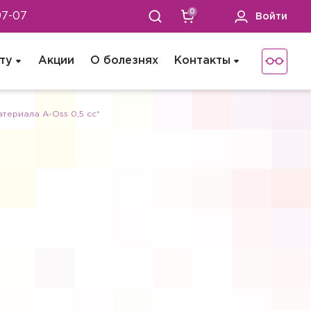
0
97-07
Войти
ту
Акции
О болезнях
Контакты
териала A-Oss 0,5 cc*