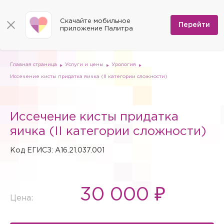
КОНТАКТЫ
Программы
0
Способы оплаты
Вакансии
Скачайте мобильное
Сертификаты
Перейти
Мы на карте
приложение Палитра
Страховые организации
Документы
Госпитализация в федеральные медицинские центры
Планы клиник
ДМС
Письмо директору
Партнёрские услуги
Планы парковок
Заказать документы для налоговой
Главная страница
Услуги и цены
Урология
Политика в отношении обработки персональных данных
Иссечение кисты придатка яичка (II категории сложности)
Онлайн-диагностика
Скачать мобильное приложение
Иссечение кисты придатка
Анкета оценки качества услуг
яичка (II категории сложности)
Код ЕГИСЗ: A16.21.037.001
30 000 ₽
Цена: