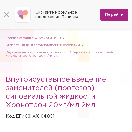
КОНТАКТЫ
Программы
0
Способы оплаты
Вакансии
Скачайте мобильное
Сертификаты
Перейти
Мы на карте
приложение Палитра
Страховые организации
Документы
Госпитализация в федеральные медицинские центры
Планы клиник
ДМС
Письмо директору
Партнёрские услуги
Планы парковок
Заказать документы для налоговой
Главная страница
Услуги и цены
Политика в отношении обработки персональных данных
Экспертный центр травматологии и ортопедии
Онлайн-диагностика
Внутрисуставное введение заменителей (протезов) синовиальной
жидкости Хронотрон 20мг/мл 2мл
Скачать мобильное приложение
Анкета оценки качества услуг
Внутрисуставное введение
заменителей (протезов)
синовиальной жидкости
Хронотрон 20мг/мл 2мл
Код ЕГИСЗ: A16.04.051