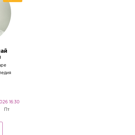
лай
ч
аре
педия
026 16:30
Пт