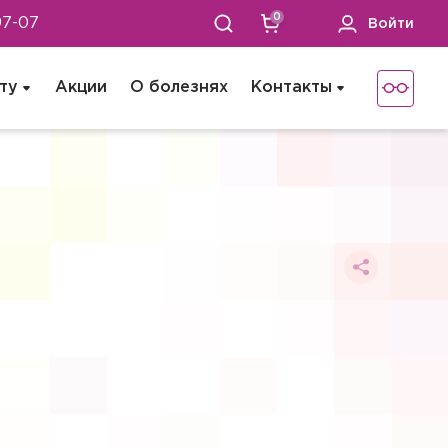
0
97-07
Войти
ту
Акции
О болезнях
Контакты