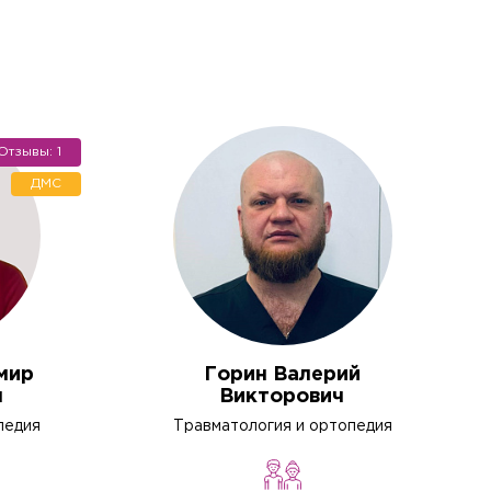
Отзывы: 1
ДМС
мир
Горин Валерий
ч
Викторович
педия
Травматология и ортопедия