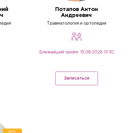
о
е Вам выдали в клинике.
е Вам выдали в клинике.
ний
Потапов Антон
ч
Андреевич
е в его
педия
Травматология и ортопедия
Забыли пароль?
Забыли пароль?
Ближайший приём: 15.08.2026 13:30
литики в отношении
Записаться
литики в отношении
ДМС