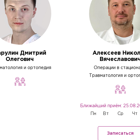
арулин Дмитрий
Алексеев Нико
Олегович
Вячеславови
матология и ортопедия
Операции в стацион
Травматология и орто
Ближайший приём: 25.08.2
Пн
Вт
Ср
Чт
Записаться