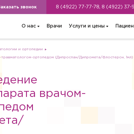
8 (4922) 77-77-78, 8 (4922) 37-
Заказать звонок
О нас
Врачи
Услуги и цены
Пациен
атологии и ортопедии
м-травматологом-ортопедом (Дипроспан/Дипромета/Флостерон, 1мл)
едение
парата врачом-
опедом
ета/