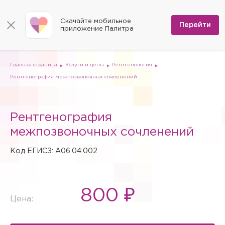
КОНТАКТЫ
Программы
0
Способы оплаты
Вакансии
Скачайте мобильное
Сертификаты
Перейти
Мы на карте
приложение Палитра
Страховые организации
Документы
Госпитализация в федеральные медицинские центры
Планы клиник
ДМС
Письмо директору
Партнёрские услуги
Планы парковок
Заказать документы для налоговой
Главная страница
Услуги и цены
Рентгенология
Политика в отношении обработки персональных данных
Рентгенография межпозвоночных сочленений
Онлайн-диагностика
Скачать мобильное приложение
Рентгенография
Анкета оценки качества услуг
межпозвоночных сочленений
Код ЕГИСЗ: A06.04.002
800 ₽
Цена: