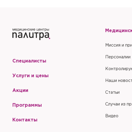
К данному приёму 
аккаунт.
Отпра
Хорошо
Да
Отправить
Да
Отправить
Закрыть
Медицинс
Купить
С
Сбросить чекап и куп
Хорошо
Запомнить меня на эт
Запомнить меня на эт
Миссия и пр
Отправить
Персоналии
Специалисты
Контролиру
Услуги и цены
Отправить
Наши новос
Акции
Статьи
Случаи из п
Программы
Видео
Контакты