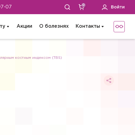
0
97-07
Войти
ту
Акции
О болезнях
Контакты
улярным костным индексом (TBS)