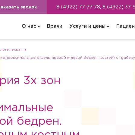
8 (4922) 77-77-78, 8 (4922) 37-
Заказать звонок
О нас
Врачи
Услуги и цены
Пациен
ологическая
ка,проксимальные отделы правой и левой бедрен. костей) с трабек
рия 3х зон
имальные
ой бедрен.