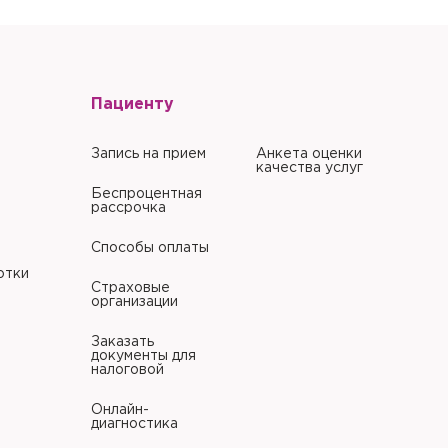
Забыли пароль?
Забыли пароль?
Пациенту
Запись на прием
Анкета оценки
литики в отношении
качества услуг
Беспроцентная
рассрочка
Способы оплаты
литики в отношении
отки
Страховые
организации
Заказать
документы для
налоговой
Онлайн-
диагностика