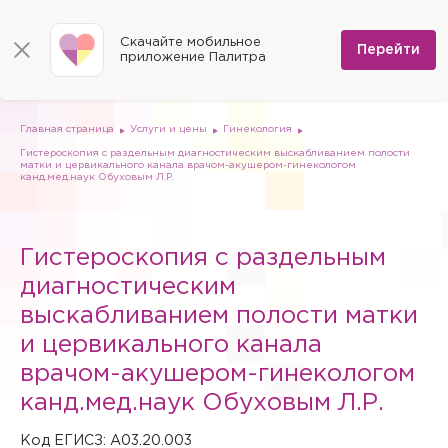
КОНТАКТЫ
Программы
0
Способы оплаты
Вакансии
Скачайте мобильное
Сертификаты
Перейти
Мы на карте
приложение Палитра
Страховые организации
Документы
Госпитализация в федеральные медицинские центры
Планы клиник
ДМС
Письмо директору
Партнёрские услуги
Планы парковок
Заказать документы для налоговой
Главная страница
Услуги и цены
Гинекология
Политика в отношении обработки персональных данных
Гистероскопия с раздельным диагностическим выскабливанием полости
Онлайн-диагностика
матки и цервикального канала врачом-акушером-гинекологом
канд.мед.наук Обуховым Л.Р.
Скачать мобильное приложение
Анкета оценки качества услуг
Гистероскопия с раздельным
диагностическим
выскабливанием полости матки
и цервикального канала
врачом-акушером-гинекологом
канд.мед.наук Обуховым Л.Р.
Код ЕГИСЗ: A03.20.003