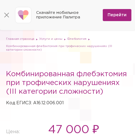
КОНТАКТЫ
Программы
0
Способы оплаты
Вакансии
Скачайте мобильное
Сертификаты
Перейти
Мы на карте
приложение Палитра
Страховые организации
Документы
Госпитализация в федеральные медицинские центры
Планы клиник
ДМС
Письмо директору
Партнёрские услуги
Планы парковок
Заказать документы для налоговой
Главная страница
Услуги и цены
Флебология
Политика в отношении обработки персональных данных
Комбинированная флебэктомия при трофических нарушениях (III
Онлайн-диагностика
категории сложности)
Скачать мобильное приложение
Анкета оценки качества услуг
Комбинированная флебэктомия
при трофических нарушениях
(III категории сложности)
Код ЕГИСЗ: A16.12.006.001
47 000 ₽
Цена: